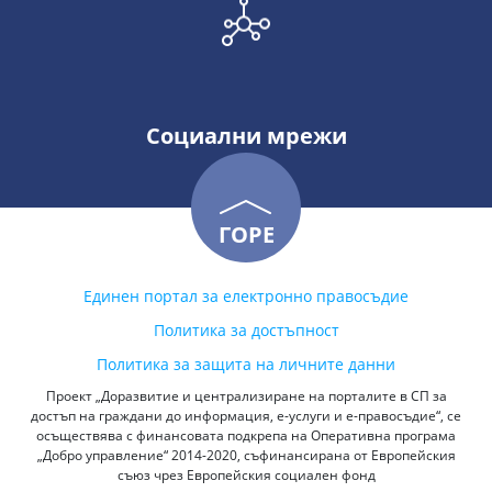
Социални мрежи
ГОРЕ
Единен портал за електронно правосъдие
Политика за достъпност
Политика за защита на личните данни
Проект „Доразвитие и централизиране на порталите в СП за
достъп на граждани до информация, е-услуги и е-правосъдие“, се
осъществява с финансовата подкрепа на Оперативна програма
„Добро управление“ 2014-2020, съфинансирана от Европейския
съюз чрез Европейския социален фонд