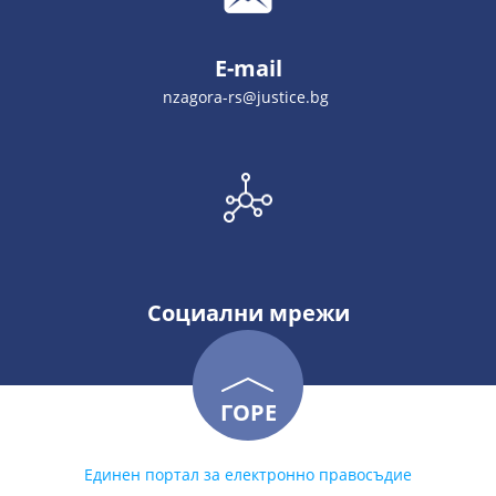
E-mail
nzagora-rs@justice.bg
Социални мрежи
ГОРЕ
Единен портал за електронно правосъдие