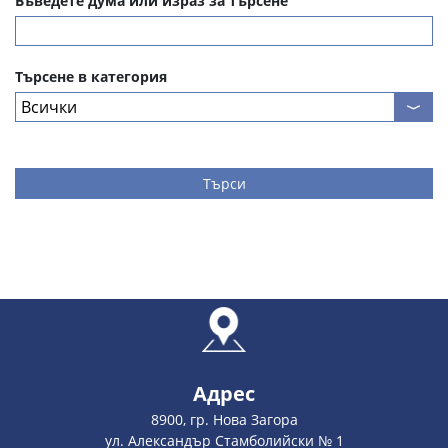
Въведете дума или израз за търсене
Търсене в категория
Търси
Адрес
8900, гр. Нова Загора
ул. Александър Стамболийски № 1