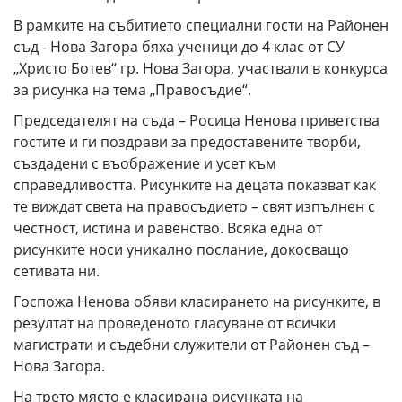
В рамките на събитието специални гости на Районен
съд - Нова Загора бяха ученици до 4 клас от СУ
„Христо Ботев“ гр. Нова Загора, участвали в конкурса
за рисунка на тема „Правосъдие“.
Председателят на съда – Росица Ненова приветства
гостите и ги поздрави за предоставените творби,
създадени с въображение и усет към
справедливостта. Рисунките на децата показват как
те виждат света на правосъдието – свят изпълнен с
честност, истина и равенство. Всяка една от
рисунките носи уникално послание, докосващо
сетивата ни.
Госпожа Ненова обяви класирането на рисунките, в
резултат на проведеното гласуване от всички
магистрати и съдебни служители от Районен съд –
Нова Загора.
На трето място е класирана рисунката на