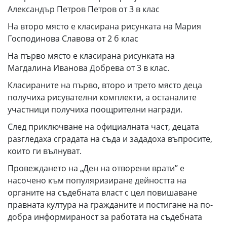
Александър Петров Петров от 3 в клас
На второ място е класирана рисунката на Мария
Господинова Славова от 2 б клас
На първо място е класирана рисунката на
Магдалина Иванова Добрева от 3 в клас.
Класираните на първо, второ и трето място деца
получиха рисувателни комплекти, а останалите
участници получиха поощрителни награди.
След приключване на официалната част, децата
разгледаха сградата на съда и зададоха въпросите,
които ги вълнуват.
Провеждането на „Ден на отворени врати” е
насочено към популяризиране дейността на
органите на съдебната власт с цел повишаване
правната култура на гражданите и постигане на по-
добра информираност за работата на съдебната