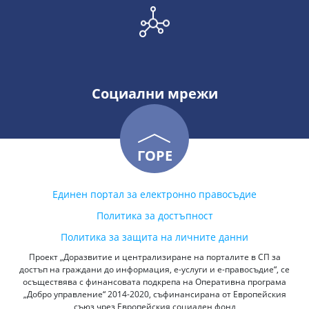
Социални мрежи
ГОРЕ
Единен портал за електронно правосъдие
Политика за достъпност
Политика за защита на личните данни
Проект „Доразвитие и централизиране на порталите в СП за
достъп на граждани до информация, е-услуги и е-правосъдие“, се
осъществява с финансовата подкрепа на Оперативна програма
„Добро управление“ 2014-2020, съфинансирана от Европейския
съюз чрез Европейския социален фонд